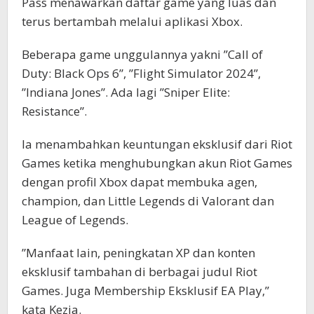
Pass menawarkan daftar game yang luas dan
terus bertambah melalui aplikasi Xbox.
Beberapa game unggulannya yakni ”Call of
Duty: Black Ops 6”, ”Flight Simulator 2024”,
”Indiana Jones”. Ada lagi ”Sniper Elite:
Resistance”.
Ia menambahkan keuntungan eksklusif dari Riot
Games ketika menghubungkan akun Riot Games
dengan profil Xbox dapat membuka agen,
champion, dan Little Legends di Valorant dan
League of Legends.
”Manfaat lain, peningkatan XP dan konten
eksklusif tambahan di berbagai judul Riot
Games. Juga Membership Eksklusif EA Play,”
kata Kezia.