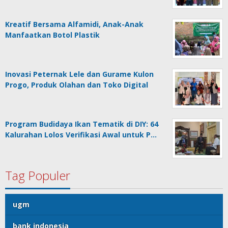
Kreatif Bersama Alfamidi, Anak-Anak
Manfaatkan Botol Plastik
Inovasi Peternak Lele dan Gurame Kulon
Progo, Produk Olahan dan Toko Digital
Program Budidaya Ikan Tematik di DIY: 64
Kalurahan Lolos Verifikasi Awal untuk P…
Tag Populer
ugm
bank indonesia