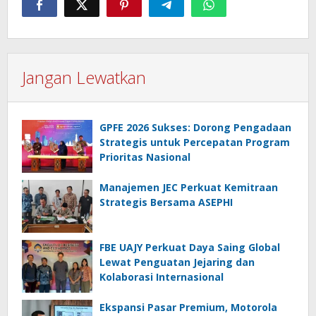
Jangan Lewatkan
GPFE 2026 Sukses: Dorong Pengadaan
Strategis untuk Percepatan Program
Prioritas Nasional
Manajemen JEC Perkuat Kemitraan
Strategis Bersama ASEPHI
FBE UAJY Perkuat Daya Saing Global
Lewat Penguatan Jejaring dan
Kolaborasi Internasional
Ekspansi Pasar Premium, Motorola