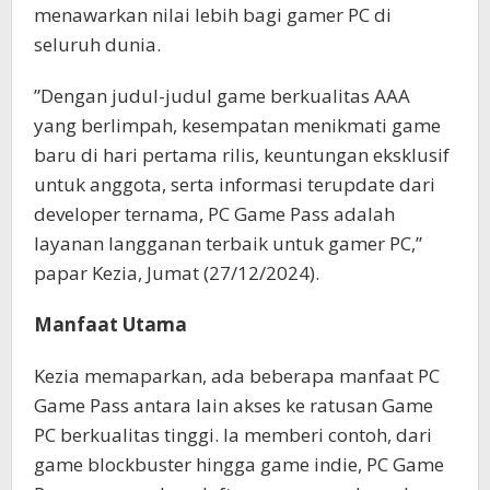
menawarkan nilai lebih bagi gamer PC di
seluruh dunia.
”Dengan judul-judul game berkualitas AAA
yang berlimpah, kesempatan menikmati game
baru di hari pertama rilis, keuntungan eksklusif
untuk anggota, serta informasi terupdate dari
developer ternama, PC Game Pass adalah
layanan langganan terbaik untuk gamer PC,”
papar Kezia, Jumat (27/12/2024).
Manfaat Utama
Kezia memaparkan, ada beberapa manfaat PC
Game Pass antara lain akses ke ratusan Game
PC berkualitas tinggi. Ia memberi contoh, dari
game blockbuster hingga game indie, PC Game