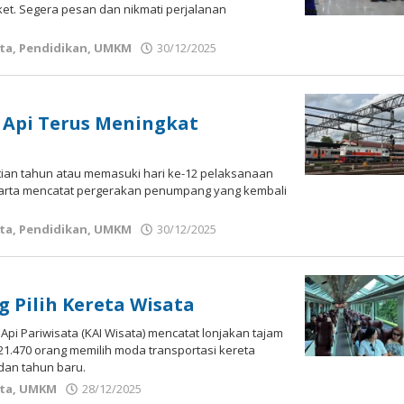
ket. Segera pesan dan nikmati perjalanan
ta
,
Pendidikan
,
UMKM
30/12/2025
oleh
Bisnis
Jogja
Api Terus Meningkat
antian tahun atau memasuki hari ke-12 pelaksanaan
akarta mencatat pergerakan penumpang yang kembali
ta
,
Pendidikan
,
UMKM
30/12/2025
oleh
Bisnis
Jogja
 Pilih Kereta Wisata
Api Pariwisata (KAI Wisata) mencatat lonjakan tajam
21.470 orang memilih moda transportasi kereta
dan tahun baru.
ta
,
UMKM
28/12/2025
oleh