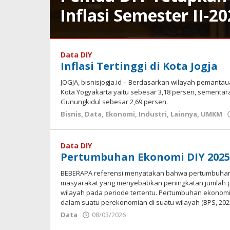
Inflasi Semester II-2
Bisnis
,
Data
Data DIY
,
Inflasi Tertinggi di Kota Jogja
Ekonomi
,
Industri
,
JOGJA, bisnisjogja.id – Berdasarkan wilayah pemantauan, i
Pariwisata
,
Kota Yogyakarta yaitu sebesar 3,18 persen, sementara
Pendidikan
,
Gunungkidul sebesar 2,69 persen.
UMKM
Bisnis
,
Data
,
Ekonomi
,
Industri
,
Lainnya
,
UMKM
24/07/2026
oleh
Bisnis
Data DIY
Jogja
Pertumbuhan Ekonomi DIY 2025
BEBERAPA referensi menyatakan bahwa pertumbuhan
masyarakat yang menyebabkan peningkatan jumlah pr
wilayah pada periode tertentu. Pertumbuhan ekonomi
dalam suatu perekonomian di suatu wilayah (BPS, 2025
Data
08/03/2026
oleh
Bisnis