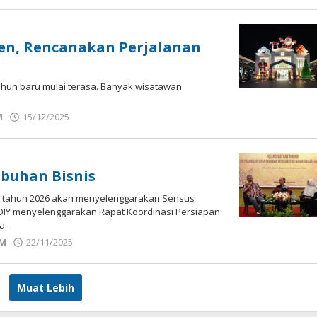
Bisnis
Jogja
rsen, Rencanakan Perjalanan
tahun baru mulai terasa. Banyak wisatawan
M
15/12/2025
oleh
Bisnis
Jogja
buhan Bisnis
pada tahun 2026 akan menyelenggarakan Sensus
i DIY menyelenggarakan Rapat Koordinasi Persiapan
a.
M
22/11/2025
oleh
Bisnis
Jogja
Muat Lebih