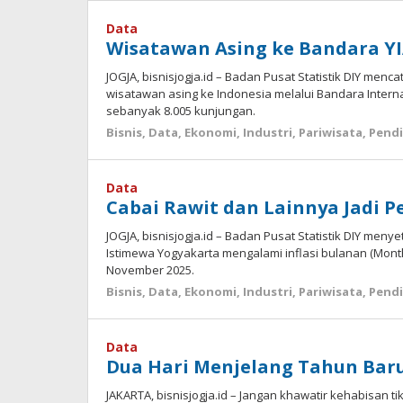
Jogja
Data
Wisatawan Asing ke Bandara YI
JOGJA, bisnisjogja.id – Badan Pusat Statistik DIY me
wisatawan asing ke Indonesia melalui Bandara Intern
sebanyak 8.005 kunjungan.
Bisnis
,
Data
,
Ekonomi
,
Industri
,
Pariwisata
,
Pendi
Data
Cabai Rawit dan Lainnya Jadi Pe
JOGJA, bisnisjogja.id – Badan Pusat Statistik DIY me
Istimewa Yogyakarta mengalami inflasi bulanan (Mont
November 2025.
Bisnis
,
Data
,
Ekonomi
,
Industri
,
Pariwisata
,
Pendi
Data
Dua Hari Menjelang Tahun Baru,
JAKARTA, bisnisjogja.id – Jangan khawatir kehabisan tik