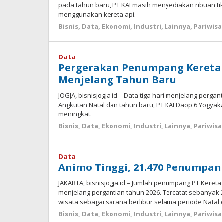
pada tahun baru, PT KAI masih menyediakan ribuan ti
menggunakan kereta api.
Bisnis
,
Data
,
Ekonomi
,
Industri
,
Lainnya
,
Pariwisa
Data
Pergerakan Penumpang Kereta 
Menjelang Tahun Baru
JOGJA, bisnisjogja.id – Data tiga hari menjelang perg
Angkutan Natal dan tahun baru, PT KAI Daop 6 Yogy
meningkat.
Bisnis
,
Data
,
Ekonomi
,
Industri
,
Lainnya
,
Pariwisa
Data
Animo Tinggi, 21.470 Penumpang
JAKARTA, bisnisjogja.id – Jumlah penumpang PT Kereta 
menjelang pergantian tahun 2026. Tercatat sebanyak 
wisata sebagai sarana berlibur selama periode Natal 
Bisnis
,
Data
,
Ekonomi
,
Industri
,
Lainnya
,
Pariwisa