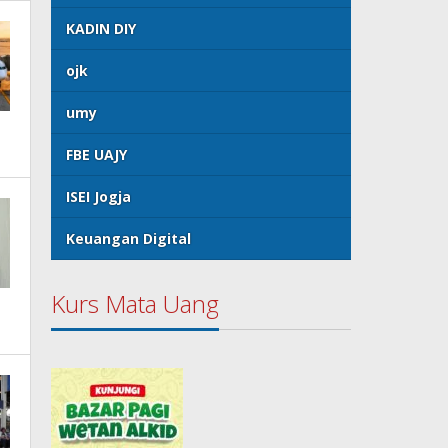
KADIN DIY
ojk
umy
FBE UAJY
ISEI Jogja
Keuangan Digital
Kurs Mata Uang