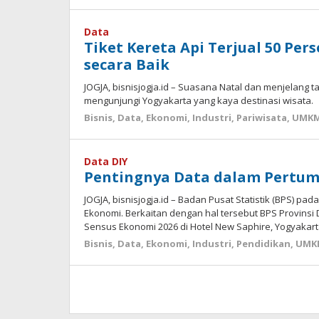
Data
Tiket Kereta Api Terjual 50 Pe
secara Baik
JOGJA, bisnisjogja.id – Suasana Natal dan menjelang 
mengunjungi Yogyakarta yang kaya destinasi wisata.
Bisnis
,
Data
,
Ekonomi
,
Industri
,
Pariwisata
,
UMK
Data DIY
Pentingnya Data dalam Pertum
JOGJA, bisnisjogja.id – Badan Pusat Statistik (BPS) 
Ekonomi. Berkaitan dengan hal tersebut BPS Provins
Sensus Ekonomi 2026 di Hotel New Saphire, Yogyakart
Bisnis
,
Data
,
Ekonomi
,
Industri
,
Pendidikan
,
UMK