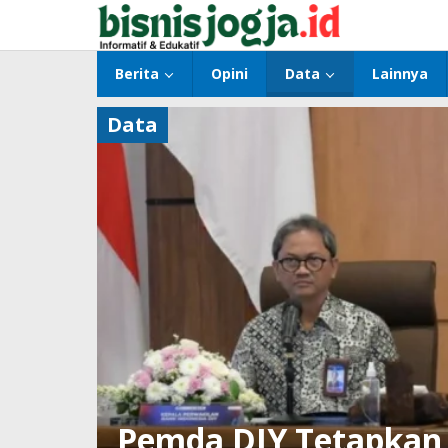
Lewati
ke
konten
Berita
Opini
Data
Lainnya
Data
Pemda DIY Tetapkan 7