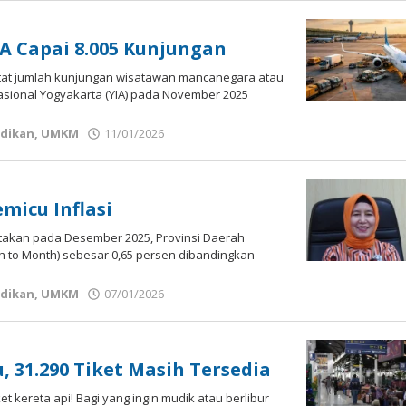
A Capai 8.005 Kunjungan
ncatat jumlah kunjungan wisatawan mancanegara atau
asional Yogyakarta (YIA) pada November 2025
dikan
,
UMKM
11/01/2026
oleh
Bisnis
Jogja
micu Inflasi
nyetakan pada Desember 2025, Provinsi Daerah
h to Month) sebesar 0,65 persen dibandingkan
dikan
,
UMKM
07/01/2026
oleh
Bisnis
Jogja
 31.290 Tiket Masih Tersedia
et kereta api! Bagi yang ingin mudik atau berlibur