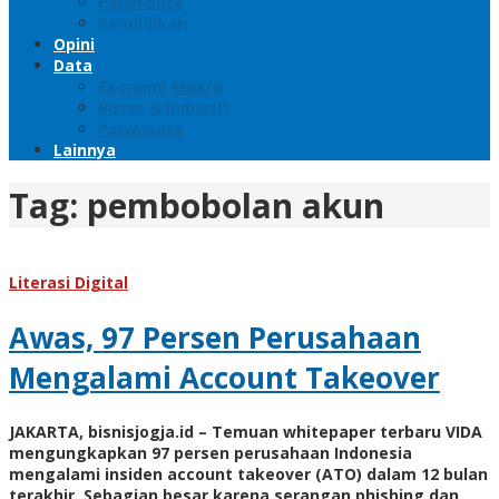
Pariwisata
Pendidikan
Opini
Data
Ekonomi Makro
Bisnis & Industri
Pariwisata
Lainnya
Tag:
pembobolan akun
Literasi Digital
Awas, 97 Persen Perusahaan
Mengalami Account Takeover
JAKARTA, bisnisjogja.id – Temuan whitepaper terbaru VIDA
mengungkapkan 97 persen perusahaan Indonesia
mengalami insiden account takeover (ATO) dalam 12 bulan
terakhir. Sebagian besar karena serangan phishing dan