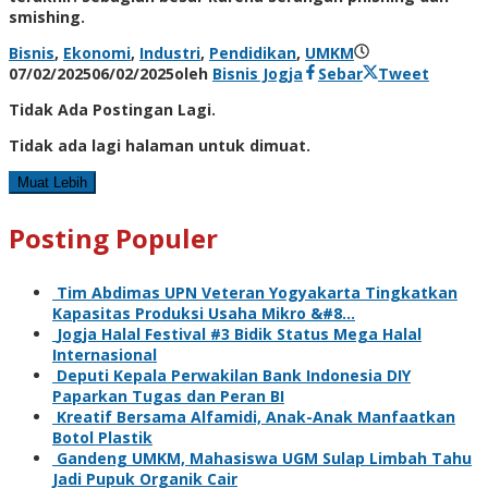
smishing.
Bisnis
,
Ekonomi
,
Industri
,
Pendidikan
,
UMKM
07/02/2025
06/02/2025
oleh
Bisnis Jogja
Sebar
Tweet
Tidak Ada Postingan Lagi.
Tidak ada lagi halaman untuk dimuat.
Muat Lebih
Posting Populer
Tim Abdimas UPN Veteran Yogyakarta Tingkatkan
Kapasitas Produksi Usaha Mikro &#8…
Jogja Halal Festival #3 Bidik Status Mega Halal
Internasional
Deputi Kepala Perwakilan Bank Indonesia DIY
Paparkan Tugas dan Peran BI
Kreatif Bersama Alfamidi, Anak-Anak Manfaatkan
Botol Plastik
Gandeng UMKM, Mahasiswa UGM Sulap Limbah Tahu
Jadi Pupuk Organik Cair