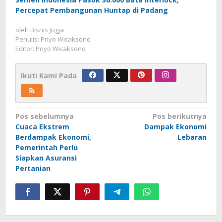
Percepat Pembangunan Huntap di Padang
oleh
Bisnis Jogja
Penulis: Priyo Wicaksono
Editor: Priyo Wicaksono
Ikuti Kami Pada
Navigasi
Pos sebelumnya
Pos berikutnya
Cuaca Ekstrem
Dampak Ekonomi
pos
Berdampak Ekonomi,
Lebaran
Pemerintah Perlu
Siapkan Asuransi
Pertanian