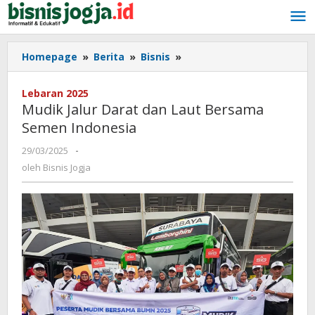
Lewati
ke
konten
Homepage
»
Berita
»
Bisnis
»
Mudik
Jalur
Darat
Lebaran 2025
dan
Mudik Jalur Darat dan Laut Bersama
Laut
Semen Indonesia
Bersama
Semen
29/03/2025
oleh
-
Indonesia
Bisnis
oleh
Bisnis Jogja
Jogja