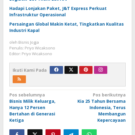
Hadapi Lonjakan Paket, J&T Express Perkuat
Infrastruktur Operasional
Persaingan Global Makin Ketat, Tingkatkan Kualitas
Industri Kapal
oleh
Bisnis Jogja
Penulis: Priyo Wicaksono
Editor: Priyo Wicaksono
Ikuti Kami Pada
Navigasi
Pos sebelumnya
Pos berikutnya
Bisnis Milik Keluarga,
Kia 25 Tahun Bersama
pos
Hanya 12 Persen
Indonesia, Terus
Bertahan di Generasi
Membangun
Ketiga
Kepercayaan