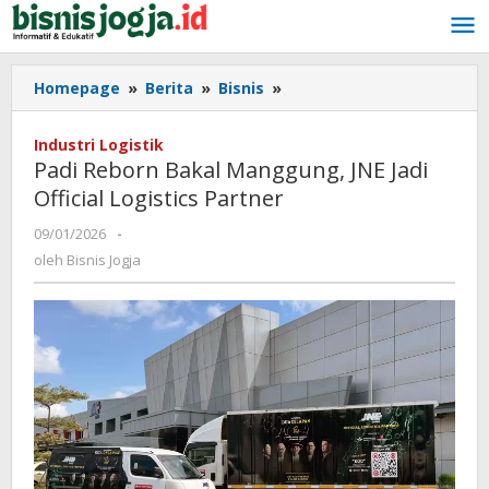
Lewati
ke
konten
Homepage
»
Berita
»
Bisnis
»
Padi
Reborn
Bakal
Industri Logistik
Manggung,
Padi Reborn Bakal Manggung, JNE Jadi
JNE
Official Logistics Partner
Jadi
Official
09/01/2026
oleh
-
Logistics
Bisnis
oleh
Bisnis Jogja
Partner
Jogja