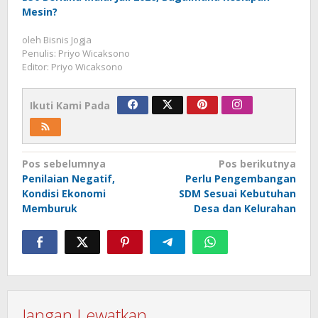
Mesin?
oleh
Bisnis Jogja
Penulis: Priyo Wicaksono
Editor: Priyo Wicaksono
Ikuti Kami Pada
Navigasi
Pos sebelumnya
Pos berikutnya
Penilaian Negatif,
Perlu Pengembangan
pos
Kondisi Ekonomi
SDM Sesuai Kebutuhan
Memburuk
Desa dan Kelurahan
Jangan Lewatkan