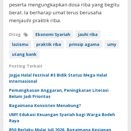
peserta mengungkapkan dosa riba yang begitu
berat. Ia berharap umat terus berusaha
menjauhi praktik riba.
Ditag
Ekonomi Syariah
jauhi riba
lazismu
praktik riba
prinsip agama
umy
utang bank
Posting Terkait
Jogja Halal Festival #3 Bidik Status Mega Halal
Internasional
Pemangkasan Anggaran, Peningkatan Literasi
Belum Jadi Prioritas
Bagaimana Konsisten Menabung?
UMY Edukasi Keuangan Syariah bagi Warga Bodeh
Raya
B50 Berlaku Mulai Juli 2026, Bagaimana Kesiapan