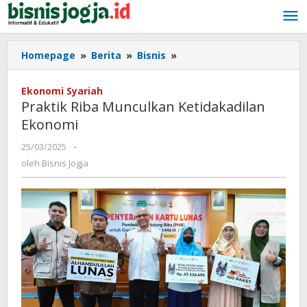
Lewati
ke
konten
Homepage
»
Berita
»
Bisnis
»
Praktik
Riba
Munculkan
Ekonomi Syariah
Ketidakadilan
Praktik Riba Munculkan Ketidakadilan
Ekonomi
Ekonomi
25/03/2025
oleh
-
Bisnis
oleh
Bisnis Jogja
Jogja