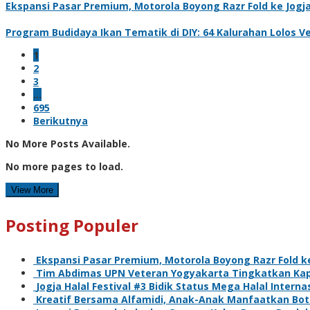
Ekspansi Pasar Premium, Motorola Boyong Razr Fold ke Jogj
Program Budidaya Ikan Tematik di DIY: 64 Kalurahan Lolos V
1
2
3
…
695
Berikutnya
No More Posts Available.
No more pages to load.
View More
Posting Populer
Ekspansi Pasar Premium, Motorola Boyong Razr Fold k
Tim Abdimas UPN Veteran Yogyakarta Tingkatkan Kap
Jogja Halal Festival #3 Bidik Status Mega Halal Interna
Kreatif Bersama Alfamidi, Anak-Anak Manfaatkan Boto