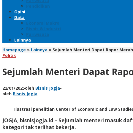
Pariwisata
Pendidikan
Opini
Data
Ekonomi Makro
Bisnis & Industri
Pariwisata
Lainnya
Homepage
»
Lainnya
»
Sejumlah Menteri Dapat Rapor Merah,
Politik
Sejumlah Menteri Dapat Rapor
22/01/2025
oleh
Bisnis Jogja
-
oleh
Bisnis Jogja
Ilustrasi penelitian Center of Economic and Law Studies
JOGJA, bisnisjogja.id
– Sejumlah menteri masuk daft
kategori tak terlihat bekerja.