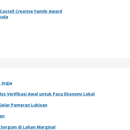
astell Creative Family Award
Muda
 Jogja
los Verifikasi Awal untuk Pacu Ekonomi Lokal
 Gelar Pameran Lukisan
gan
 Sorgum di Lahan Marginal