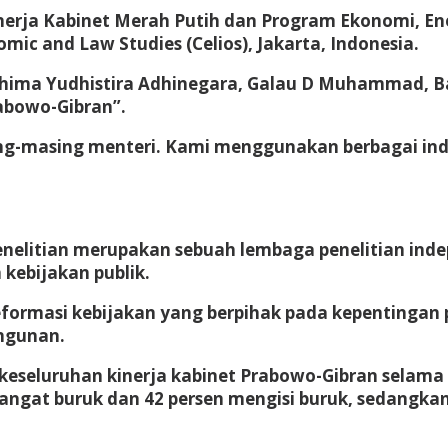
erja Kabinet Merah Putih dan Program Ekonomi, En
mic and Law Studies (Celios), Jakarta, Indonesia.
, Bhima Yudhistira Adhinegara, Galau D Muhammad, 
abowo-Gibran”.
ng-masing menteri. Kami menggunakan berbagai indi
enelitian merupakan sebuah lembaga penelitian ind
 kebijakan publik.
eformasi kebijakan yang berpihak pada kepentingan
ngunan.
keseluruhan kinerja kabinet Prabowo-Gibran selama
sangat buruk dan 42 persen mengisi buruk, sedangk