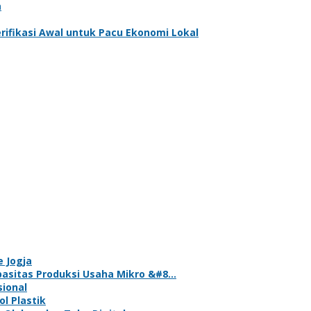
a
erifikasi Awal untuk Pacu Ekonomi Lokal
e Jogja
asitas Produksi Usaha Mikro &#8…
sional
l Plastik