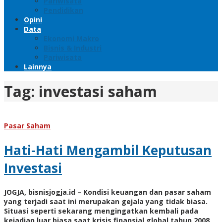
Pariwisata
Pendidikan
Opini
Data
Ekonomi Makro
Bisnis & Industri
Pariwisata
Lainnya
Tag:
investasi saham
Pasar Saham
Hati-Hati Mengambil Keputusan
Investasi
JOGJA, bisnisjogja.id – Kondisi keuangan dan pasar saham
yang terjadi saat ini merupakan gejala yang tidak biasa.
Situasi seperti sekarang mengingatkan kembali pada
kejadian luar biasa saat krisis finansial global tahun 2008