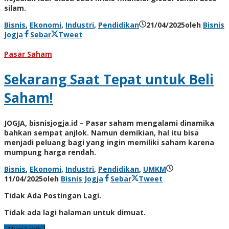
silam.
Bisnis
,
Ekonomi
,
Industri
,
Pendidikan
21/04/2025
oleh
Bisnis
Jogja
Sebar
Tweet
Pasar Saham
Sekarang Saat Tepat untuk Beli
Saham!
JOGJA, bisnisjogja.id – Pasar saham mengalami dinamika
bahkan sempat anjlok. Namun demikian, hal itu bisa
menjadi peluang bagi yang ingin memiliki saham karena
mumpung harga rendah.
Bisnis
,
Ekonomi
,
Industri
,
Pendidikan
,
UMKM
11/04/2025
oleh
Bisnis Jogja
Sebar
Tweet
Tidak Ada Postingan Lagi.
Tidak ada lagi halaman untuk dimuat.