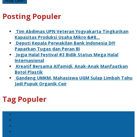
Muat Lebih
Posting Populer
Tim Abdimas UPN Veteran Yogyakarta Tingkatkan
Kapasitas Produksi Usaha Mikro &#8…
Deputi Kepala Perwakilan Bank Indonesia DIY
Paparkan Tugas dan Peran BI
Jogja Halal Festival #3 Bidik Status Mega Halal
Internasional
Kreatif Bersama Alfamidi, Anak-Anak Manfaatkan
Botol Plastik
Gandeng UMKM, Mahasiswa UGM Sulap Limbah Tahu
Jadi Pupuk Organik Cair
Tag Populer
ugm
bank indonesia
UMKM
feb ugm