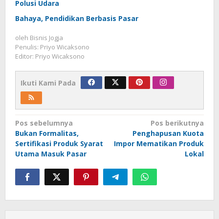
Polusi Udara
Bahaya, Pendidikan Berbasis Pasar
oleh
Bisnis Jogja
Penulis: Priyo Wicaksono
Editor: Priyo Wicaksono
Ikuti Kami Pada
Navigasi
Pos sebelumnya
Pos berikutnya
Bukan Formalitas,
Penghapusan Kuota
pos
Sertifikasi Produk Syarat
Impor Mematikan Produk
Utama Masuk Pasar
Lokal