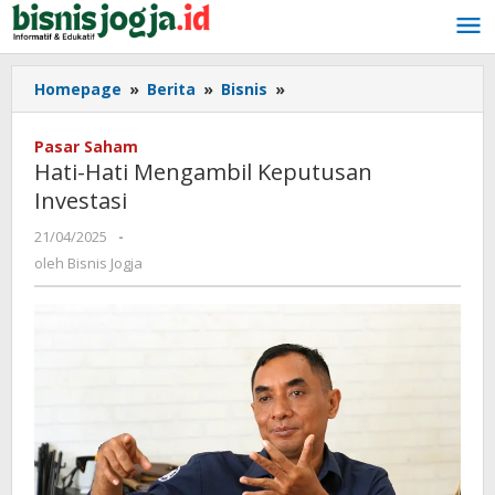
Lewati
ke
konten
Homepage
»
Berita
»
Bisnis
»
Hati-
Hati
Mengambil
Pasar Saham
Keputusan
Hati-Hati Mengambil Keputusan
Investasi
Investasi
21/04/2025
oleh
-
Bisnis
oleh
Bisnis Jogja
Jogja