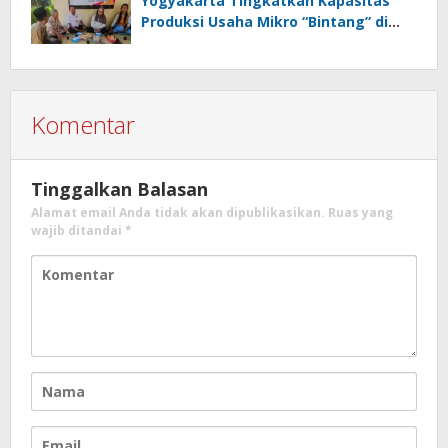
Yogyakarta Tingkatkan Kapasitas
Produksi Usaha Mikro “Bintang” di
Magelang
Komentar
Tinggalkan Balasan
Alamat email Anda tidak akan dipublikasikan.
Ruas yang
wajib ditandai
*