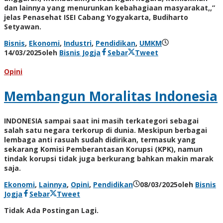
dan lainnya yang menurunkan kebahagiaan masyarakat,,”
jelas Penasehat ISEI Cabang Yogyakarta, Budiharto
Setyawan.
Bisnis
,
Ekonomi
,
Industri
,
Pendidikan
,
UMKM
14/03/2025
oleh
Bisnis Jogja
Sebar
Tweet
Opini
Membangun Moralitas Indonesia
INDONESIA sampai saat ini masih terkategori sebagai
salah satu negara terkorup di dunia. Meskipun berbagai
lembaga anti rasuah sudah didirikan, termasuk yang
sekarang Komisi Pemberantasan Korupsi (KPK), namun
tindak korupsi tidak juga berkurang bahkan makin marak
saja.
Ekonomi
,
Lainnya
,
Opini
,
Pendidikan
08/03/2025
oleh
Bisnis
Jogja
Sebar
Tweet
Tidak Ada Postingan Lagi.