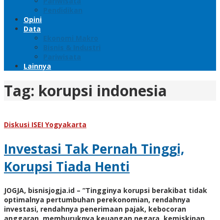
Pariwisata
Pendidikan
Opini
Data
Ekonomi Makro
Bisnis & Industri
Pariwisata
Lainnya
Tag:
korupsi indonesia
Diskusi ISEI Yogyakarta
Investasi Tak Pernah Tinggi,
Korupsi Tiada Henti
JOGJA, bisnisjogja.id – ”Tingginya korupsi berakibat tidak
optimalnya pertumbuhan perekonomian, rendahnya
investasi, rendahnya penerimaan pajak, kebocoran
anggaran, memburuknya keuangan negara, kemiskinan