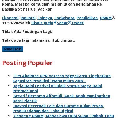
Roma. Mereka kemudian melanjutkan perjalanan ke
Basilika St Petrus, Vatikan.
Ekonomi
,
Industri
,
Lainnya
,
Pariwisata
,
Pendidikan
,
UMKM
11/11/2025
oleh
Bisnis Jogja
Sebar
Tweet
Tidak Ada Postingan Lagi.
Tidak ada lagi halaman untuk dimuat.
Muat Lebih
Posting Populer
Tim Abdimas UPN Veteran Yogyakarta Tingkatkan
Kapasitas Produksi Usaha Mikro &#8…
Jogja Halal Festival #3 Bidik Status Mega Halal
Internasional
Kreatif Bersama Alfamidi, Anak-Anak Manfaatkan
Botol Plastik
Inovasi Peternak Lele dan Gurame Kulon Progo,
Produk Olahan dan Toko Digital
Gandeng UMKM, Mahasiswa UGM Sulap Limbah Tahu