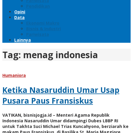
Pariwisata
Pendidikan
Opini
Data
Ekonomi Makro
Bisnis & Industri
Pariwisata
Lainnya
Tag:
menag indonesia
Humaniora
Ketika Nasaruddin Umar Usap
Pusara Paus Fransiskus
VATIKAN, bisnisjogja.id – Menteri Agama Republik
Indonesia Nasaruddin Umar didampingi Dubes LBBP RI
untuk Takhta Suci Michael Trias Kuncahyono, berziarah ke
makam Paus Fransiskus, di Basilika St. Maria Maggiore,