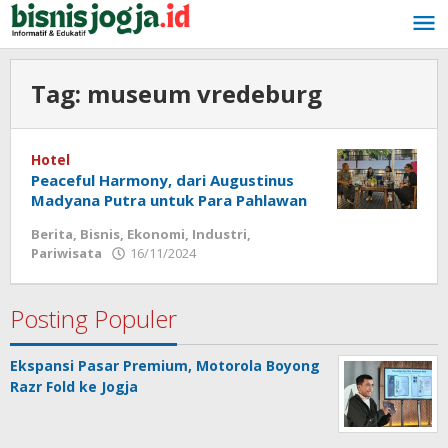
Lewati
ke
konten
Tag:
museum vredeburg
Hotel
Peaceful Harmony, dari Augustinus
Madyana Putra untuk Para Pahlawan
Berita
,
Bisnis
,
Ekonomi
,
Industri
,
Pariwisata
16/11/2024
oleh
Bisnis
Jogja
Posting Populer
Ekspansi Pasar Premium, Motorola Boyong
Razr Fold ke Jogja