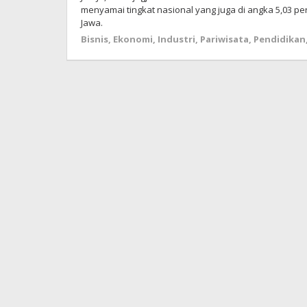
menyamai tingkat nasional yang juga di angka 5,03 pers
Jawa.
Bisnis
,
Ekonomi
,
Industri
,
Pariwisata
,
Pendidikan