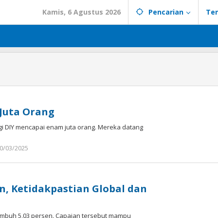
Kamis, 6 Agustus 2026
Pencarian
Te
 Juta Orang
ngi DIY mencapai enam juta orang. Mereka datang
0/03/2025
oleh
Bisnis
Jogja
n, Ketidakpastian Global dan
 tumbuh 5,03 persen. Capaian tersebut mampu