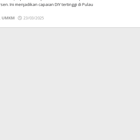
en. Ini menjadikan capaian DIY tertinggi di Pulau
,
UMKM
23/03/2025
oleh
Bisnis
Jogja