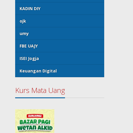
KADIN DIY
ojk
umy
FBE UAJY
ISEI Jogja
Keuangan Digital
Kurs Mata Uang