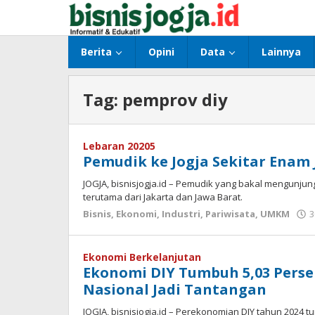
Lewati
ke
konten
Berita
Opini
Data
Lainnya
Tag:
pemprov diy
Lebaran 20205
Pemudik ke Jogja Sekitar Enam
JOGJA, bisnisjogja.id – Pemudik yang bakal mengunju
terutama dari Jakarta dan Jawa Barat.
Bisnis
,
Ekonomi
,
Industri
,
Pariwisata
,
UMKM
3
Ekonomi Berkelanjutan
Ekonomi DIY Tumbuh 5,03 Perse
Nasional Jadi Tantangan
JOGJA, bisnisjogja.id – Perekonomian DIY tahun 2024