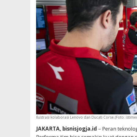
Ilustrasi kolaborasi Lenovo dan Ducati Corse.(Foto: istime
JAKARTA, bisnisjogja.id
– Peran teknolo
Performa tim bisa semakin kuat dengan