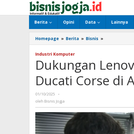
Lewati
ke
konten
Berita
Opini
Data
Lainnya
Homepage
»
Berita
»
Bisnis
»
Dukungan
Lenovo
pada
Industri Komputer
Performa
Dukungan Lenov
Ducati
Corse
Ducati Corse di 
di
Ajang
Balap
01/10/2025
oleh
-
Dunia
Bisnis
oleh
Bisnis Jogja
Jogja