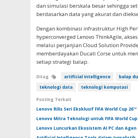
dan simulasi berskala besar sehingga set
berdasarkan data yang akurat dan diekse
Dengan kombinasi infrastruktur High Pe
hyperconverged Lenovo ThinkAgile, akse
melalui perjanjian Cloud Solution Provide
memberdayakan Ducati Corse untuk mema
setiap strategi balap.
Ditag
artificial intelligence
balap du
teknologi data
teknologi komputasi
Posting Terkait
Lenovo Rilis Seri Eksklusif FIFA World Cup 26™
Lenovo Mitra Teknologi untuk FIFA World Cup
Lenovo Luncurkan Ekosistem AI PC dan Agen 
Artificial Intelligence Tools dalam Jurnalisti