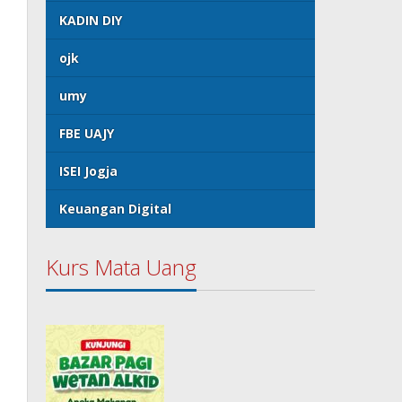
KADIN DIY
ojk
umy
FBE UAJY
ISEI Jogja
Keuangan Digital
Kurs Mata Uang