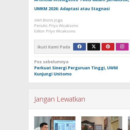
UMKM 2026: Adaptasi atau Stagnasi
oleh
Bisnis Jogja
Penulis: Priyo Wicaksono
Editor: Priyo Wicaksono
Ikuti Kami Pada
Navigasi
Pos sebelumnya
Perkuat Sinergi Perguruan Tinggi, UWM
pos
Kunjungi Unitomo
Jangan Lewatkan