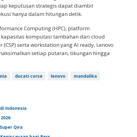
iap keputusan strategis dapat diambil
kusi hanya dalam hitungan detik.
rformance Computing (HPC), platform
s kapasitas komputasi tambahan dari cloud
r (CSP) serta workstation yang AI ready, Lenovo
ksimalkan setiap putaran, tikungan hingga
nia
ducati corse
lenovo
mandalika
 di Indonesia
 2026
Super Qira
k, Keniscayaan bagi Pers