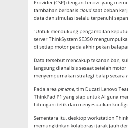
Provider (CSP) dengan Lenovo yang memu
tambahan berbasis
cloud
saat beban ker
data dan simulasi selalu terpenuhi sepa
”Untuk mendukung pengambilan keputusan
server ThinkSystem SE350 mengumpulkan 
di setiap motor pada akhir pekan balapan
Data tersebut mencakup tekanan ban, s
langsung dianalisis sesaat setelah mot
menyempurnakan strategi balap secara
Pada area
pit lane
, tim Ducati Lenovo T
ThinkPad P1 yang siap untuk AI guna me
hitungan detik dan menyesuaikan konfigu
Sementara itu, desktop workstation Think
memungkinkan kolaborasi jarak jauh deng