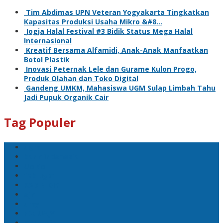
Tim Abdimas UPN Veteran Yogyakarta Tingkatkan
Kapasitas Produksi Usaha Mikro &#8…
Jogja Halal Festival #3 Bidik Status Mega Halal
Internasional
Kreatif Bersama Alfamidi, Anak-Anak Manfaatkan
Botol Plastik
Inovasi Peternak Lele dan Gurame Kulon Progo,
Produk Olahan dan Toko Digital
Gandeng UMKM, Mahasiswa UGM Sulap Limbah Tahu
Jadi Pupuk Organik Cair
Tag Populer
ugm
bank indonesia
UMKM
feb ugm
KADIN DIY
ojk
umy
FBE UAJY
ISEI Jogja