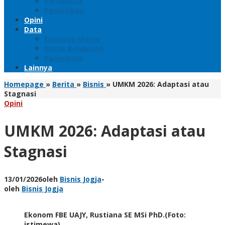
Pariwisata
Pendidikan
Opini
Data
Ekonomi Makro
Bisnis & Industri
Pariwisata
Lainnya
Homepage
»
Berita
»
Bisnis
»
UMKM 2026: Adaptasi atau
Stagnasi
Opini
UMKM 2026: Adaptasi atau
Stagnasi
13/01/2026
oleh
Bisnis Jogja
-
oleh
Bisnis Jogja
Ekonom FBE UAJY, Rustiana SE MSi PhD.(Foto:
istimewa)