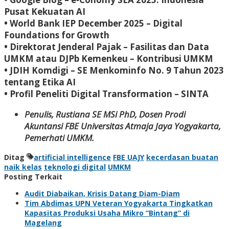
Pusat Kekuatan AI
• World Bank IEP December 2025 – Digital
Foundations for Growth
• Direktorat Jenderal Pajak – Fasilitas dan Data
UMKM atau DJPb Kemenkeu – Kontribusi UMKM
• JDIH Komdigi – SE Menkominfo No. 9 Tahun 2023
tentang Etika AI
• Profil Peneliti Digital Transformation – SINTA
Penulis, Rustiana SE MSi PhD, Dosen Prodi
Akuntansi FBE Universitas Atmaja Jaya Yogyakarta,
Pemerhati UMKM.
Ditag
artificial intelligence
FBE UAJY
kecerdasan buatan
naik kelas
teknologi digital
UMKM
Posting Terkait
Audit Diabaikan, Krisis Datang Diam-Diam
Tim Abdimas UPN Veteran Yogyakarta Tingkatkan
Kapasitas Produksi Usaha Mikro “Bintang” di
Magelang