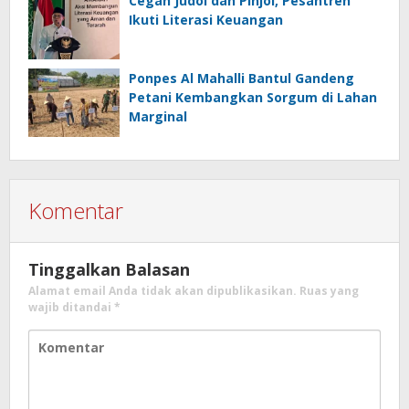
Cegah Judol dan Pinjol, Pesantren
Ikuti Literasi Keuangan
Ponpes Al Mahalli Bantul Gandeng
Petani Kembangkan Sorgum di Lahan
Marginal
Komentar
Tinggalkan Balasan
Alamat email Anda tidak akan dipublikasikan.
Ruas yang
wajib ditandai
*