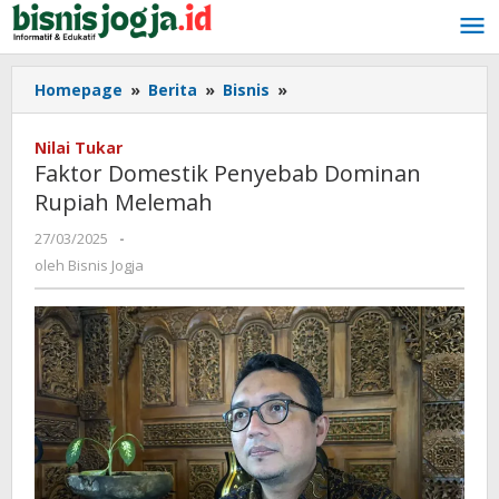
Lewati
ke
konten
Homepage
»
Berita
»
Bisnis
»
Faktor
Domestik
Penyebab
Nilai Tukar
Dominan
Faktor Domestik Penyebab Dominan
Rupiah
Rupiah Melemah
Melemah
27/03/2025
oleh
-
Bisnis
oleh
Bisnis Jogja
Jogja