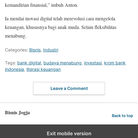
kemandirian finansial,” imbuh Anton.
Ia menilai inovasi digital telah merevolusi cara mengelola
keuangan, khususnya bagi anak muda. Selain fleksibilitas
menabung.
Categories:
Bisnis
,
Industri
Tags:
bank digital
,
budaya menabung
,
investasi
,
krom bank
indonesia
,
literasi keuangan
Leave a Comment
Bisnis Jogja
Back to top
Exit mobile version