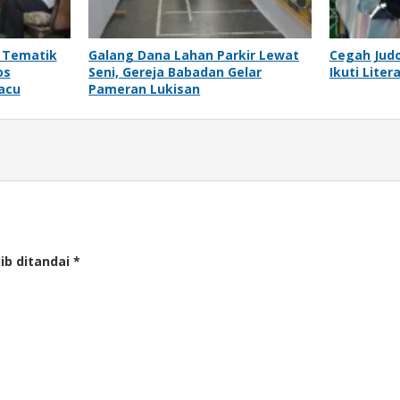
 Tematik
Galang Dana Lahan Parkir Lewat
Cegah Judo
os
Seni, Gereja Babadan Gelar
Ikuti Lite
Pacu
Pameran Lukisan
ib ditandai
*