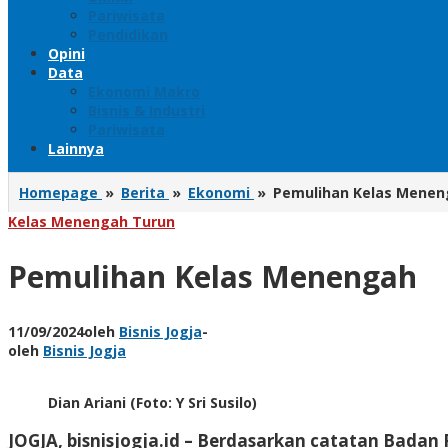
Pariwisata
Pendidikan
Opini
Data
Ekonomi Makro
Bisnis & Industri
Pariwisata
Lainnya
Homepage
»
Berita
»
Ekonomi
»
Pemulihan Kelas Menen
Kelas Menengah Turun
Pemulihan Kelas Menengah
11/09/2024
oleh
Bisnis Jogja
-
oleh
Bisnis Jogja
Dian Ariani (Foto: Y Sri Susilo)
JOGJA, bisnisjogja.id
– Berdasarkan catatan Badan Pu