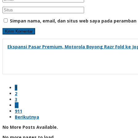
Simpan nama, email, dan situs web saya pada peramban 
Ekspansi Pasar Premium, Motorola Boyong Razr Fold ke Jo
1
2
3
…
911
Berikutnya
No More Posts Available.
No more pages to load.