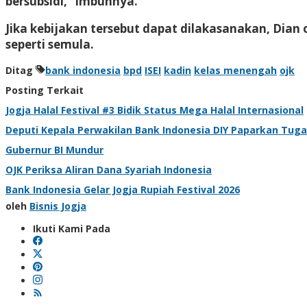
bersubsidi,” imbuhnya.
Jika kebijakan tersebut dapat dilakasanakan, Dia
seperti semula.
Ditag
bank indonesia
bpd
ISEI
kadin
kelas menengah
ojk
Posting Terkait
Jogja Halal Festival #3 Bidik Status Mega Halal Internasional
Deputi Kepala Perwakilan Bank Indonesia DIY Paparkan Tuga
Gubernur BI Mundur
OJK Periksa Aliran Dana Syariah Indonesia
Bank Indonesia Gelar Jogja Rupiah Festival 2026
oleh
Bisnis Jogja
Ikuti Kami Pada