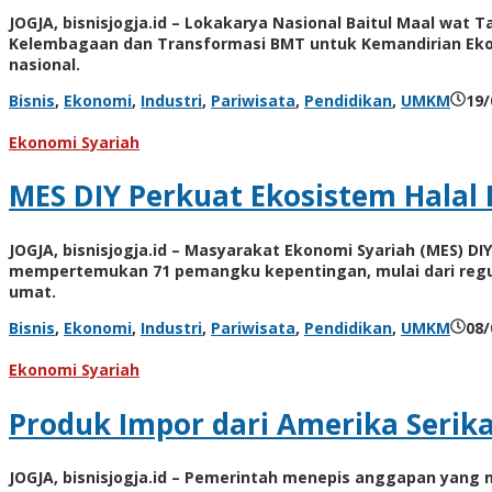
JOGJA, bisnisjogja.id – Lokakarya Nasional Baitul Maal wat
Kelembagaan dan Transformasi BMT untuk Kemandirian Ekono
nasional.
Bisnis
,
Ekonomi
,
Industri
,
Pariwisata
,
Pendidikan
,
UMKM
19/
Ekonomi Syariah
MES DIY Perkuat Ekosistem Halal M
JOGJA, bisnisjogja.id – Masyarakat Ekonomi Syariah (MES) DI
mempertemukan 71 pemangku kepentingan, mulai dari regul
umat.
Bisnis
,
Ekonomi
,
Industri
,
Pariwisata
,
Pendidikan
,
UMKM
08/
Ekonomi Syariah
Produk Impor dari Amerika Serikat
JOGJA, bisnisjogja.id – Pemerintah menepis anggapan yang 