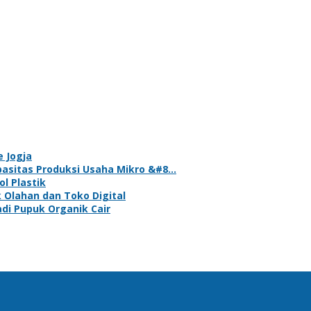
e Jogja
asitas Produksi Usaha Mikro &#8…
l Plastik
 Olahan dan Toko Digital
i Pupuk Organik Cair