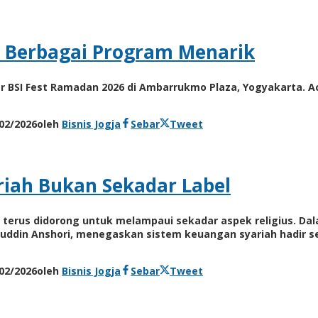
n Berbagai Program Menarik
lar BSI Fest Ramadan 2026 di Ambarrukmo Plaza, Yogyakarta. A
02/2026
oleh
Bisnis Jogja
Sebar
Tweet
riah Bukan Sekadar Label
sia terus didorong untuk melampaui sekadar aspek religius. Da
ifuddin Anshori, menegaskan sistem keuangan syariah hadir se
02/2026
oleh
Bisnis Jogja
Sebar
Tweet