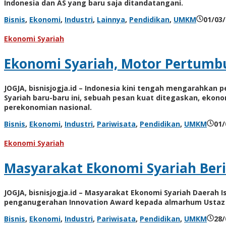
Indonesia dan AS yang baru saja ditandatangani.
Bisnis
,
Ekonomi
,
Industri
,
Lainnya
,
Pendidikan
,
UMKM
01/03
Ekonomi Syariah
Ekonomi Syariah, Motor Pertumb
JOGJA, bisnisjogja.id – Indonesia kini tengah mengarahka
Syariah baru-baru ini, sebuah pesan kuat ditegaskan, ekon
perekonomian nasional.
Bisnis
,
Ekonomi
,
Industri
,
Pariwisata
,
Pendidikan
,
UMKM
01/
Ekonomi Syariah
Masyarakat Ekonomi Syariah Ber
JOGJA, bisnisjogja.id – Masyarakat Ekonomi Syariah Daerah 
penganugerahan Innovation Award kepada almarhum Ustaz
Bisnis
,
Ekonomi
,
Industri
,
Pariwisata
,
Pendidikan
,
UMKM
28/