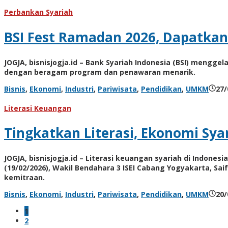
Perbankan Syariah
BSI Fest Ramadan 2026, Dapatka
JOGJA, bisnisjogja.id – Bank Syariah Indonesia (BSI) mengge
dengan beragam program dan penawaran menarik.
Bisnis
,
Ekonomi
,
Industri
,
Pariwisata
,
Pendidikan
,
UMKM
27/
Literasi Keuangan
Tingkatkan Literasi, Ekonomi Sya
JOGJA, bisnisjogja.id – Literasi keuangan syariah di Indone
(19/02/2026), Wakil Bendahara 3 ISEI Cabang Yogyakarta, Sa
kemitraan.
Bisnis
,
Ekonomi
,
Industri
,
Pariwisata
,
Pendidikan
,
UMKM
20/
1
2