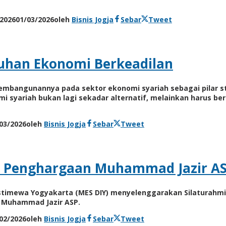
/2026
01/03/2026
oleh
Bisnis Jogja
Sebar
Tweet
uhan Ekonomi Berkeadilan
n pembangunannya pada sektor ekonomi syariah sebagai pilar
omi syariah bukan lagi sekadar alternatif, melainkan harus 
03/2026
oleh
Bisnis Jogja
Sebar
Tweet
i Penghargaan Muhammad Jazir A
Istimewa Yogyakarta (MES DIY) menyelenggarakan Silaturahmi 
 Muhammad Jazir ASP.
02/2026
oleh
Bisnis Jogja
Sebar
Tweet