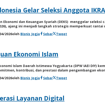
donesia Gelar Seleksi Anggota IKR
men Ekonomi dan Keuangan Syariah (DEKS) menggelar seleksi ca
026), ajang ini menjadi langkah strategis memperkuat rantai ni
04/2026
oleh
Bisnis Jogja
Sebar
Tweet
juan Ekonomi Islam
i Ekonomi Islam Daerah Istimewa Yogyakarta (DPW IAEI DIY) k
komitmen, kontribusi, dan prestasi dalam pengembangan ekon
04/2026
oleh
Bisnis Jogja
Sebar
Tweet
erasi Layanan Digital