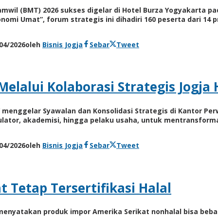
 Tamwil (BMT) 2026 sukses digelar di Hotel Burza Yogyakarta 
mi Umat”, forum strategis ini dihadiri 160 peserta dari 14
04/2026
oleh
Bisnis Jogja
Sebar
Tweet
elalui Kolaborasi Strategis Jogja 
Y menggelar Syawalan dan Konsolidasi Strategis di Kantor Perwa
ator, akademisi, hingga pelaku usaha, untuk mentransform
04/2026
oleh
Bisnis Jogja
Sebar
Tweet
 Tetap Tersertifikasi Halal
menyatakan produk impor Amerika Serikat nonhalal bisa bebas