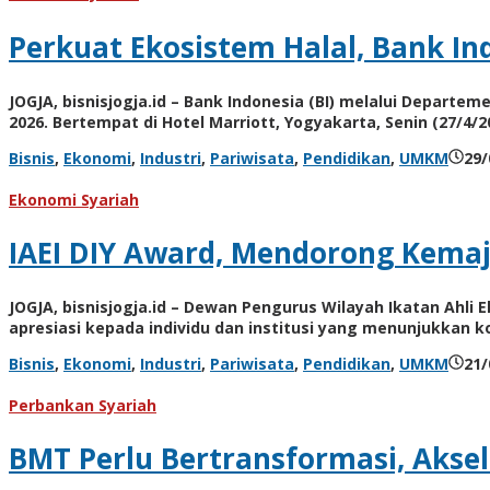
Perkuat Ekosistem Halal, Bank In
JOGJA, bisnisjogja.id – Bank Indonesia (BI) melalui Departe
2026. Bertempat di Hotel Marriott, Yogyakarta, Senin (27/4/2
Bisnis
,
Ekonomi
,
Industri
,
Pariwisata
,
Pendidikan
,
UMKM
29/
Ekonomi Syariah
IAEI DIY Award, Mendorong Kema
JOGJA, bisnisjogja.id – Dewan Pengurus Wilayah Ikatan Ahl
apresiasi kepada individu dan institusi yang menunjukkan 
Bisnis
,
Ekonomi
,
Industri
,
Pariwisata
,
Pendidikan
,
UMKM
21/
Perbankan Syariah
BMT Perlu Bertransformasi, Aksel