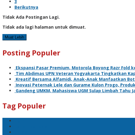
3
Berikutnya
Tidak Ada Postingan Lagi.
Tidak ada lagi halaman untuk dimuat.
Muat Lebih
Posting Populer
Ekspansi Pasar Premium, Motorola Boyong Razr Fold k
Tim Abdimas UPN Veteran Yogyakarta Tingkatkan Kap
Kreatif Bersama Alfamidi, Anak-Anak Manfaatkan Boto
Inovasi Peternak Lele dan Gurame Kulon Progo, Produk
Gandeng UMKM, Mahasiswa UGM Sulap Limbah Tahu Jad
Tag Populer
ugm
bank indonesia
UMKM