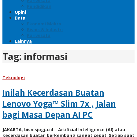
Pariwisata
Pendidikan
Opini
Data
Ekonomi Makro
Bisnis & Industri
Pariwisata
Lainnya
Tag:
informasi
Teknologi
Inilah Kecerdasan Buatan
Lenovo Yoga™ Slim 7x , Jalan
bagi Masa Depan AI PC
JAKARTA, bisnisjogja.id – Artificial Intelligence (AI) atau
kecerdasan buatan berkembang sangat cepat. Setiap saat