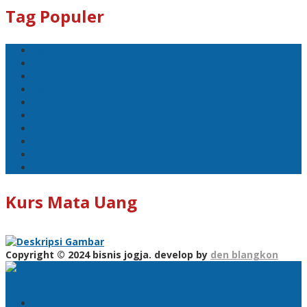
Tag Populer
ugm
bank indonesia
UMKM
feb ugm
KADIN DIY
ojk
umy
FBE UAJY
ISEI Jogja
Keuangan Digital
Kurs Mata Uang
Copyright © 2024 bisnis jogja. develop by
den blangkon