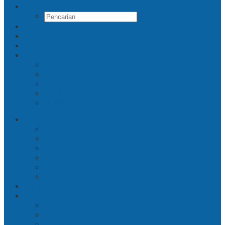
Pencarian
Tentang Kami
Kontak
Indeks Berita
Facebook
Twitter
Pinterest
Instagram
RSS
Berita
Bisnis
Ekonomi
Industri
UMKM
Pariwisata
Pendidikan
Opini
Data
Ekonomi Makro
Bisnis & Industri
Pariwisata