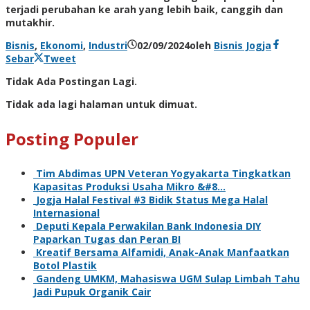
terjadi perubahan ke arah yang lebih baik, canggih dan
mutakhir.
Bisnis
,
Ekonomi
,
Industri
02/09/2024
oleh
Bisnis Jogja
Sebar
Tweet
Tidak Ada Postingan Lagi.
Tidak ada lagi halaman untuk dimuat.
Posting Populer
Tim Abdimas UPN Veteran Yogyakarta Tingkatkan
Kapasitas Produksi Usaha Mikro &#8…
Jogja Halal Festival #3 Bidik Status Mega Halal
Internasional
Deputi Kepala Perwakilan Bank Indonesia DIY
Paparkan Tugas dan Peran BI
Kreatif Bersama Alfamidi, Anak-Anak Manfaatkan
Botol Plastik
Gandeng UMKM, Mahasiswa UGM Sulap Limbah Tahu
Jadi Pupuk Organik Cair