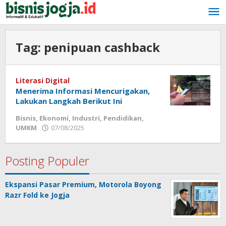
Lewati
ke
konten
Tag:
penipuan cashback
Literasi Digital
Menerima Informasi Mencurigakan,
Lakukan Langkah Berikut Ini
Bisnis
,
Ekonomi
,
Industri
,
Pendidikan
,
UMKM
07/08/2025
oleh
Bisnis
Jogja
Posting Populer
Ekspansi Pasar Premium, Motorola Boyong
Razr Fold ke Jogja