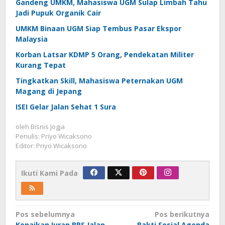
Gandeng UMKM, Mahasiswa UGM Sulap Limbah Tahu
Jadi Pupuk Organik Cair
UMKM Binaan UGM Siap Tembus Pasar Ekspor
Malaysia
Korban Latsar KDMP 5 Orang, Pendekatan Militer
Kurang Tepat
Tingkatkan Skill, Mahasiswa Peternakan UGM
Magang di Jepang
ISEI Gelar Jalan Sehat 1 Sura
oleh
Bisnis Jogja
Penulis: Priyo Wicaksono
Editor: Priyo Wicaksono
Ikuti Kami Pada
Navigasi
Pos sebelumnya
Pos berikutnya
Kenaikan Iuran BPS Jalan
Bakti Sosial Agenda