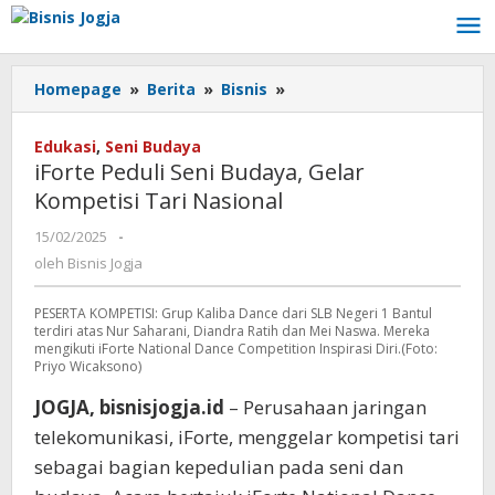
Lewati
ke
konten
Homepage
»
Berita
»
Bisnis
»
iForte
Peduli
Seni
Edukasi
,
Seni Budaya
Budaya,
iForte Peduli Seni Budaya, Gelar
Gelar
Kompetisi Tari Nasional
Kompetisi
Tari
15/02/2025
oleh
-
Nasional
Bisnis
oleh
Bisnis Jogja
Jogja
PESERTA KOMPETISI: Grup Kaliba Dance dari SLB Negeri 1 Bantul
terdiri atas Nur Saharani, Diandra Ratih dan Mei Naswa. Mereka
mengikuti iForte National Dance Competition Inspirasi Diri.(Foto:
Priyo Wicaksono)
JOGJA, bisnisjogja.id
– Perusahaan jaringan
telekomunikasi, iForte, menggelar kompetisi tari
sebagai bagian kepedulian pada seni dan