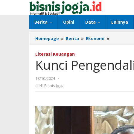
Lewati
ke
konten
Berita
Opini
Data
Lainnya
Homepage
»
Berita
»
Ekonomi
»
Kunci
Pengendal
Inflasi
Literasi Keuangan
DIY
Kunci Pengendali
18/10/2024
oleh
-
Bisnis
oleh
Bisnis Jogja
Jogja