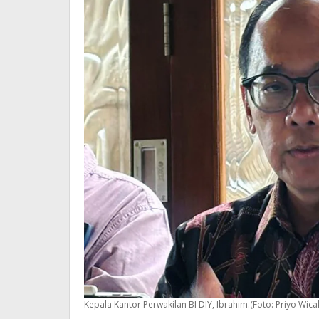
Kepala Kantor Perwakilan BI DIY, Ibrahim.(Foto: Priyo Wic