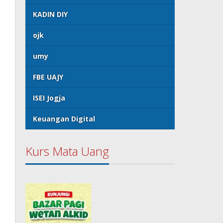
KADIN DIY
ojk
umy
FBE UAJY
ISEI Jogja
Keuangan Digital
Kurs Mata Uang