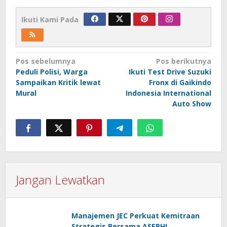
Ikuti Kami Pada
Navigasi
Pos sebelumnya
Pos berikutnya
Peduli Polisi, Warga
Ikuti Test Drive Suzuki
pos
Sampaikan Kritik lewat
Fronx di Gaikindo
Mural
Indonesia International
Auto Show
Jangan Lewatkan
Manajemen JEC Perkuat Kemitraan
Strategis Bersama ASEPHI