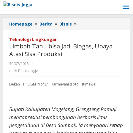
Lewati
ke
konten
Homepage
»
Berita
»
Bisnis
»
Limbah
Tahu
bisa
Teknologi Lingkungan
Jadi
Limbah Tahu bisa Jadi Biogas, Upaya
Biogas,
Atasi Sisa Produksi
Upaya
Atasi
30/07/2025
oleh
-
Sisa
Bisnis
oleh
Bisnis Jogja
Produksi
Jogja
Dekan FTP UGM Prof Eni Harmayani.(Foto: istimewa)
Bupati Kabupaten Magelang, Grengseng Pamuji
mengapresiasi pembangunan berbasis ilmu
pengetahuan di Desa Sambak. Ia menyadari setiap