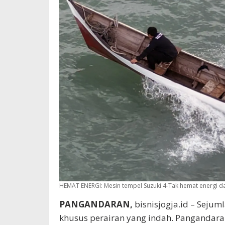
HEMAT ENERGI: Mesin tempel Suzuki 4-Tak hemat energi da
PANGANDARAN,
bisnisjogja.id – Sejuml
khusus perairan yang indah. Pangandara