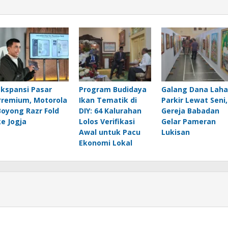
Ekspansi Pasar
Program Budidaya
Galang Dana Lah
Premium, Motorola
Ikan Tematik di
Parkir Lewat Seni,
Boyong Razr Fold
DIY: 64 Kalurahan
Gereja Babadan
ke Jogja
Lolos Verifikasi
Gelar Pameran
Awal untuk Pacu
Lukisan
Ekonomi Lokal