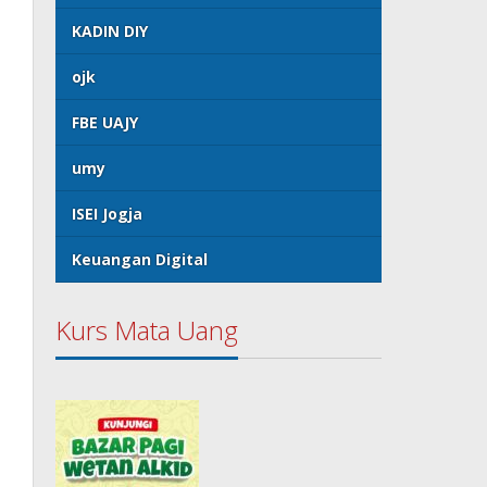
KADIN DIY
ojk
FBE UAJY
umy
ISEI Jogja
Keuangan Digital
Kurs Mata Uang