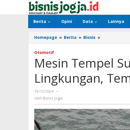
Lewati
ke
konten
Berita
Opini
Data
Lainnya
Homepage
»
Berita
»
Bisnis
»
Mesin
Tempel
Suzuki
Otomotif
Ramah
Mesin Tempel S
Lingkungan,
Tembus
Lingkungan, Tem
Pelosok
Perairan
15/12/2024
oleh
-
Bisnis
oleh
Bisnis Jogja
Jogja