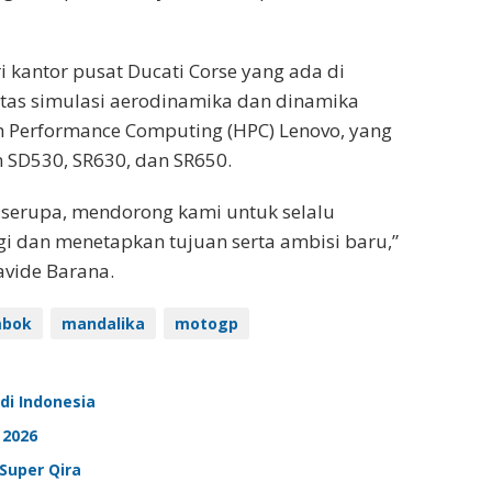
i kantor pusat Ducati Corse yang ada di
atas simulasi aerodinamika dan dinamika
gh Performance Computing (HPC) Lenovo, yang
 SD530, SR630, dan SR650.
g serupa, mendorong kami untuk selalu
i dan menetapkan tujuan serta ambisi baru,”
avide Barana.
mbok
mandalika
motogp
 di Indonesia
 2026
Super Qira