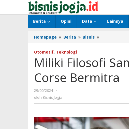
Lewati
ke
konten
Berita
Opini
Data
Lainnya
Homepage
»
Berita
»
Bisnis
»
Miliki
Filosofi
Sama,
Otomotif
,
Teknologi
Lenovo
Miliki Filosofi S
dan
Ducati
Corse Bermitra
Corse
Bermitra
29/09/2024
oleh
-
Bisnis
oleh
Bisnis Jogja
Jogja