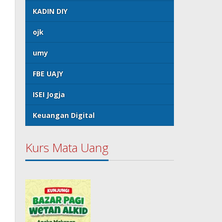
KADIN DIY
ojk
umy
FBE UAJY
ISEI Jogja
Keuangan Digital
Kurs Mata Uang