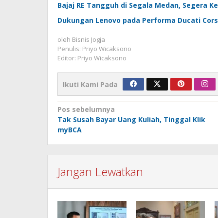
Bajaj RE Tangguh di Segala Medan, Segera Kel
Dukungan Lenovo pada Performa Ducati Corse
oleh
Bisnis Jogja
Penulis: Priyo Wicaksono
Editor: Priyo Wicaksono
Ikuti Kami Pada
Navigasi
Pos sebelumnya
Tak Susah Bayar Uang Kuliah, Tinggal Klik
pos
myBCA
Jangan Lewatkan