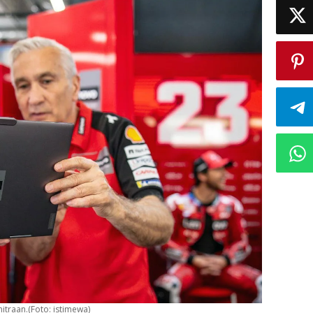
itraan.(Foto: istimewa)