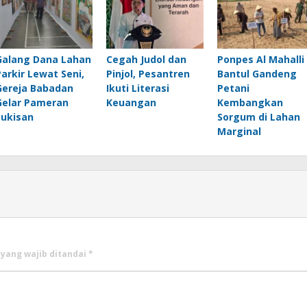
Galang Dana Lahan
Cegah Judol dan
Ponpes Al Mahalli
Parkir Lewat Seni,
Pinjol, Pesantren
Bantul Gandeng
Gereja Babadan
Ikuti Literasi
Petani
Gelar Pameran
Keuangan
Kembangkan
Lukisan
Sorgum di Lahan
Marginal
 yang wajib ditandai
*