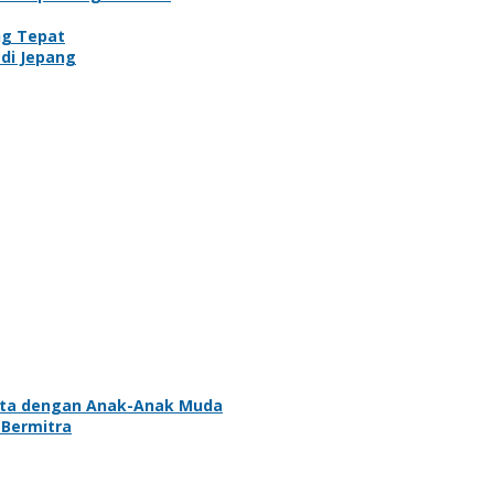
ng Tepat
di Jepang
erita dengan Anak-Anak Muda
 Bermitra