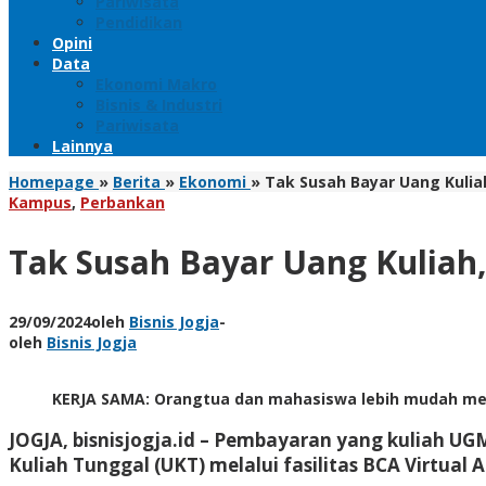
Pariwisata
Pendidikan
Opini
Data
Ekonomi Makro
Bisnis & Industri
Pariwisata
Lainnya
Homepage
»
Berita
»
Ekonomi
»
Tak Susah Bayar Uang Kulia
Kampus
,
Perbankan
Tak Susah Bayar Uang Kuliah,
29/09/2024
oleh
Bisnis Jogja
-
oleh
Bisnis Jogja
KERJA SAMA: Orangtua dan mahasiswa lebih mudah me
JOGJA, bisnisjogja.id
– Pembayaran yang kuliah UG
Kuliah Tunggal (UKT) melalui fasilitas BCA Virtual 