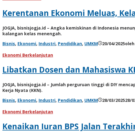
Kerentanan Ekonomi Meluas, Kel
JOGJA, bisnisjogja.id – Angka kemiskinan di Indonesia men
kalangan kelas menengah.
Bisnis
,
Ekonomi
,
Industri
,
Pendidikan
,
UMKM
20/04/2025
ole
Ekonomi Berkelanjutan
Libatkan Dosen dan Mahasiswa K
JOGJA, bisnisjogja.id – Jumlah perguruan tinggi di DIY me
Kerja Nyata (KKN).
Bisnis
,
Ekonomi
,
Industri
,
Pendidikan
,
UMKM
28/03/2025
28/0
Ekonomi Berkelanjutan
Kenaikan Iuran BPS Jalan Terakh