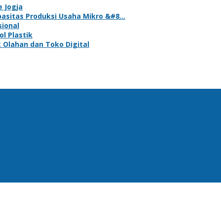
e Jogja
asitas Produksi Usaha Mikro &#8…
sional
l Plastik
 Olahan dan Toko Digital