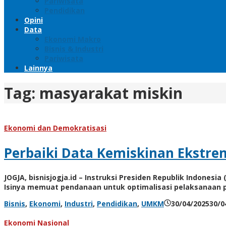
Pariwisata
Pendidikan
Opini
Data
Ekonomi Makro
Bisnis & Industri
Pariwisata
Lainnya
Tag:
masyarakat miskin
Ekonomi dan Demokratisasi
Perbaiki Data Kemiskinan Ekstre
JOGJA, bisnisjogja.id – Instruksi Presiden Republik Indone
Isinya memuat pendanaan untuk optimalisasi pelaksanaan
Bisnis
,
Ekonomi
,
Industri
,
Pendidikan
,
UMKM
30/04/2025
30/0
Ekonomi Nasional