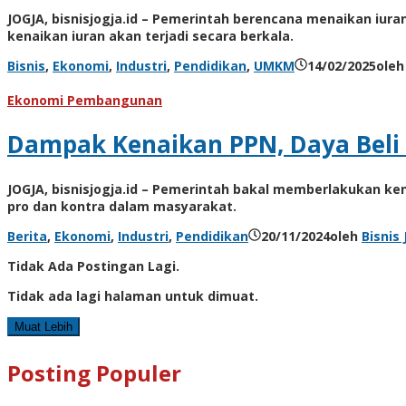
JOGJA, bisnisjogja.id – Pemerintah berencana menaikan iur
kenaikan iuran akan terjadi secara berkala.
Bisnis
,
Ekonomi
,
Industri
,
Pendidikan
,
UMKM
14/02/2025
ole
Ekonomi Pembangunan
Dampak Kenaikan PPN, Daya Beli
JOGJA, bisnisjogja.id – Pemerintah bakal memberlakukan ke
pro dan kontra dalam masyarakat.
Berita
,
Ekonomi
,
Industri
,
Pendidikan
20/11/2024
oleh
Bisnis 
Tidak Ada Postingan Lagi.
Tidak ada lagi halaman untuk dimuat.
Muat Lebih
Posting Populer