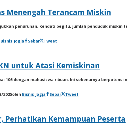
as Menengah Terancam Miskin
unjukkan penurunan. Kendati begitu, jumlah penduduk miskin
h
Bisnis Jogja
Sebar
Tweet
KN untuk Atasi Kemiskinan
ncapai 106 dengan mahasiswa ribuan. Ini sebenarnya berpoten
3/2025
oleh
Bisnis Jogja
Sebar
Tweet
ir, Perhatikan Kemampuan Peserta