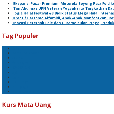
Ekspansi Pasar Premium, Motorola Boyong Razr Fold k
Tim Abdimas UPN Veteran Yogyakarta Tingkatkan Kap
Jogja Halal Festival #3 Bidik Status Mega Halal Interna
Kreatif Bersama Alfamidi, Anak-Anak Manfaatkan Boto
Inovasi Peternak Lele dan Gurame Kulon Progo, Produk
Tag Populer
ugm
bank indonesia
UMKM
feb ugm
KADIN DIY
ojk
umy
FBE UAJY
ISEI Jogja
Keuangan Digital
Kurs Mata Uang