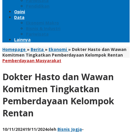
Pariwisata
Pendidikan
Opini
Data
Ekonomi Makro
Bisnis & Industri
Pariwisata
Lainnya
Homepage
»
Berita
»
Ekonomi
»
Dokter Hasto dan Wawan
Komitmen Tingkatkan Pemberdayaan Kelompok Rentan
Pemberdayaan Masyarakat
Dokter Hasto dan Wawan
Komitmen Tingkatkan
Pemberdayaan Kelompok
Rentan
10/11/2024
19/11/2024
oleh
Bisnis Jogja
-