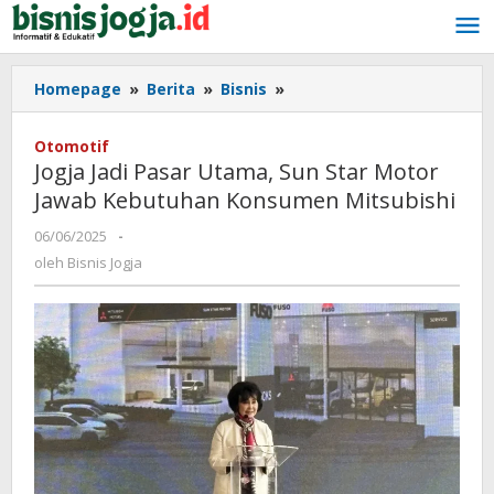
Lewati
ke
konten
Homepage
»
Berita
»
Bisnis
»
Jogja
Jadi
Pasar
Otomotif
Utama,
Jogja Jadi Pasar Utama, Sun Star Motor
Sun
Jawab Kebutuhan Konsumen Mitsubishi
Star
Motor
06/06/2025
oleh
-
Jawab
Bisnis
oleh
Bisnis Jogja
Kebutuhan
Jogja
Konsumen
Mitsubishi