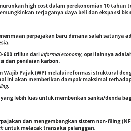
urunkan high cost dalam perekonomian 10 tahun te
mungkinkan terjaganya daya beli dan ekspansi bisn
penerimaan perpajakan baru dimana salah satunya a
sia.
600 triliun dari
informal economy
, opsi lainnya adal
si dari penilaian karbon.
an Wajib Pajak (WP) melalui reformasi struktural de
al ini akan memberikan dampak maksimal terhadap 
ling
.
yang lebih luas untuk memberikan sanksi/denda ba
pajakan dan mengembangkan sistem non-filing (NFS)
ch
untuk melacak transaksi pelanggan.