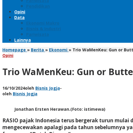
Pariwisata
Pendidikan
Opini
Data
Ekonomi Makro
Bisnis & Industri
Pariwisata
Lainnya
Homepage
»
Berita
»
Ekonomi
»
Trio WaMenKeu: Gun or Butt
Opini
Trio WaMenKeu: Gun or Butte
16/10/2024
oleh
Bisnis Jogja
-
oleh
Bisnis Jogja
Jonathan Ersten Herawan.(Foto: istimewa)
RASIO
pajak Indonesia terus bergerak turun mulai d
mengecewakan apalagi pada tahun sebelumnya yang 