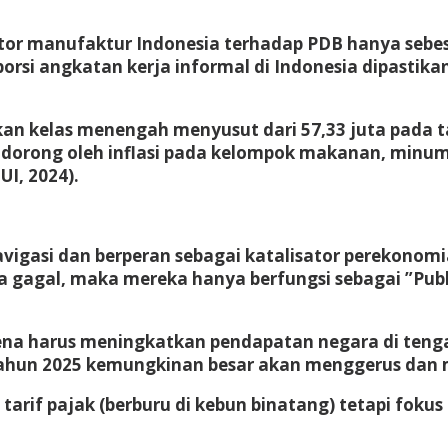
ektor manufaktur Indonesia terhadap PDB hanya sebe
oporsi angkatan kerja informal di Indonesia dipasti
n kelas menengah menyusut dari 57,33 juta pada ta
ni didorong oleh inflasi pada kelompok makanan, mi
UI, 2024).
vigasi dan berperan sebagai katalisator perekono
 gagal, maka mereka hanya berfungsi sebagai ”Publi
na harus meningkatkan pendapatan negara di teng
 tahun 2025 kemungkinan besar akan menggerus da
tarif pajak (berburu di kebun binatang) tetapi fokus