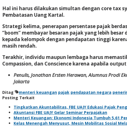
Hal ini harus dilakukan simultan dengan core tax
Pembatasan Uang Kartal.
Strategi kelima, penerapan persentase pajak berda
”boom” membayar besaran pajak yang lebih besar d
kepada kelompok dengan pendapatan tinggi karena 
masih rendah.
Terakhir, individu maupun lembaga harus memastik
Compassion, dan Conscience karena apabila output
Penulis, Jonathan Ersten Herawan, Alumnus Prodi E
Jakarta
Ditag
menteri keuangan
pajak
pendapatan negara
peneri
Posting Terkait
Tingkatkan Akuntabilitas, FBE UAJY Edukasi Pajak Pe
Akuntansi FBE UAJY Gelar Seminar Perpajakan
Menteri Keuangan: Ekonomi Indonesia Tumbuh 5,61 Pe
Kelas Menengah Menyusut, Mesin Mobilitas Sosial Me