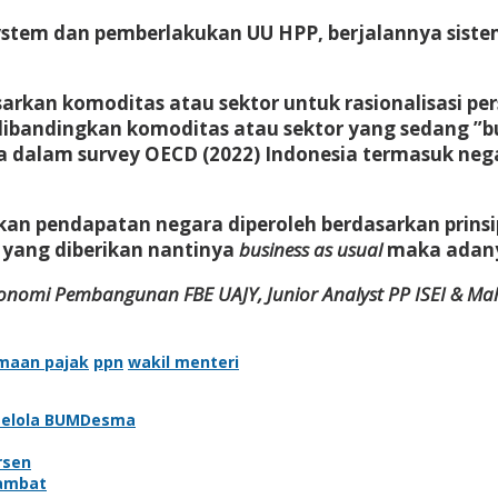
 system dan pemberlakukan UU HPP, berjalannya sist
sarkan komoditas atau sektor untuk rasionalisasi pe
ibandingkan komoditas atau sektor yang sedang ”bu
dalam survey OECD (2022) Indonesia termasuk nega
an pendapatan negara diperoleh berdasarkan prinsip
 yang diberikan nantinya
business as usual
maka adany
konomi Pembangunan FBE UAJY, Junior Analyst PP ISEI & M
maan pajak
ppn
wakil menteri
ngelola BUMDesma
rsen
lambat