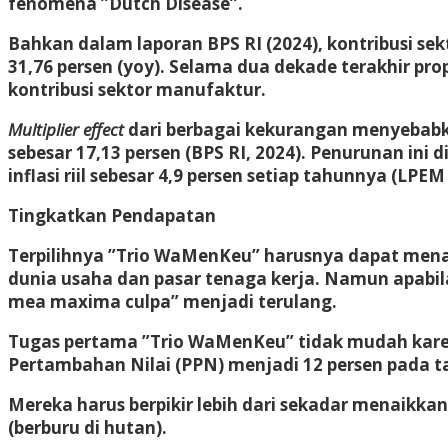
fenomena ”Dutch Disease”.
Bahkan dalam laporan BPS RI (2024), kontribusi s
31,76 persen (yoy). Selama dua dekade terakhir pr
kontribusi sektor manufaktur.
Multiplier effect
dari berbagai kekurangan menyebabka
sebesar 17,13 persen (BPS RI, 2024). Penurunan i
inflasi riil sebesar 4,9 persen setiap tahunnya (LPEM 
Tingkatkan Pendapatan
Terpilihnya ”Trio WaMenKeu” harusnya dapat mena
dunia usaha dan pasar tenaga kerja. Namun apabila
mea maxima culpa” menjadi terulang.
Tugas pertama ”Trio WaMenKeu” tidak mudah kare
Pertambahan Nilai (PPN) menjadi 12 persen pada
Mereka harus berpikir lebih dari sekadar menaikkan 
(berburu di hutan).