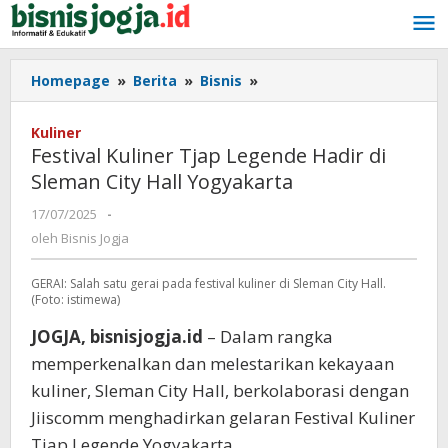
Lewati
ke
konten
Homepage
»
Berita
»
Bisnis
»
Festival
Kuliner
Tjap
Kuliner
Legende
Festival Kuliner Tjap Legende Hadir di
Hadir
Sleman City Hall Yogyakarta
di
Sleman
17/07/2025
oleh
-
City
Bisnis
oleh
Bisnis Jogja
Hall
Jogja
Yogyakarta
GERAI: Salah satu gerai pada festival kuliner di Sleman City Hall.
(Foto: istimewa)
JOGJA, bisnisjogja.id
– Dalam rangka
memperkenalkan dan melestarikan kekayaan
kuliner, Sleman City Hall, berkolaborasi dengan
Jiiscomm menghadirkan gelaran Festival Kuliner
Tjap Legende Yogyakarta.