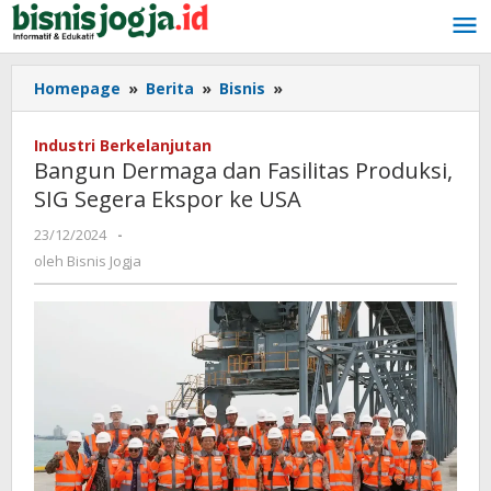
Lewati
ke
konten
Homepage
»
Berita
»
Bisnis
»
Bangun
Dermaga
dan
Industri Berkelanjutan
Fasilitas
Bangun Dermaga dan Fasilitas Produksi,
Produksi,
SIG Segera Ekspor ke USA
SIG
Segera
23/12/2024
oleh
-
Ekspor
Bisnis
oleh
Bisnis Jogja
ke
Jogja
USA