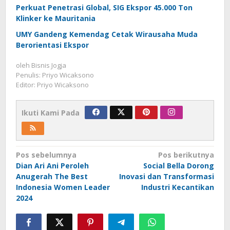
Perkuat Penetrasi Global, SIG Ekspor 45.000 Ton
Klinker ke Mauritania
UMY Gandeng Kemendag Cetak Wirausaha Muda
Berorientasi Ekspor
oleh
Bisnis Jogja
Penulis: Priyo Wicaksono
Editor: Priyo Wicaksono
Ikuti Kami Pada
Navigasi
Pos sebelumnya
Pos berikutnya
Dian Ari Ani Peroleh
Social Bella Dorong
pos
Anugerah The Best
Inovasi dan Transformasi
Indonesia Women Leader
Industri Kecantikan
2024