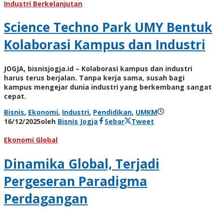
Industri Berkelanjutan
Science Techno Park UMY Bentuk
Kolaborasi Kampus dan Industri
JOGJA, bisnisjogja.id – Kolaborasi kampus dan industri
harus terus berjalan. Tanpa kerja sama, susah bagi
kampus mengejar dunia industri yang berkembang sangat
cepat.
Bisnis
,
Ekonomi
,
Industri
,
Pendidikan
,
UMKM
16/12/2025
oleh
Bisnis Jogja
Sebar
Tweet
Ekonomi Global
Dinamika Global, Terjadi
Pergeseran Paradigma
Perdagangan