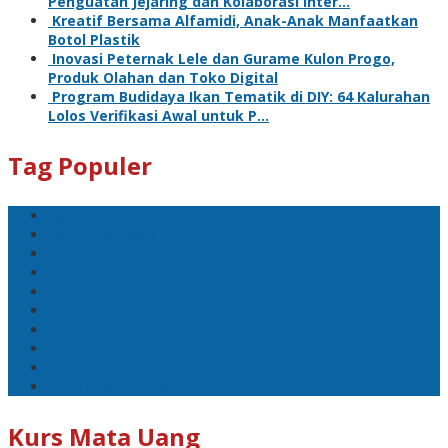
Penguatan Jejaring dan Kolaborasi Inter…
Kreatif Bersama Alfamidi, Anak-Anak Manfaatkan
Botol Plastik
Inovasi Peternak Lele dan Gurame Kulon Progo,
Produk Olahan dan Toko Digital
Program Budidaya Ikan Tematik di DIY: 64 Kalurahan
Lolos Verifikasi Awal untuk P…
Tag Populer
ugm
bank indonesia
UMKM
feb ugm
KADIN DIY
ojk
FBE UAJY
umy
ISEI Jogja
Keuangan Digital
Kurs Mata Uang