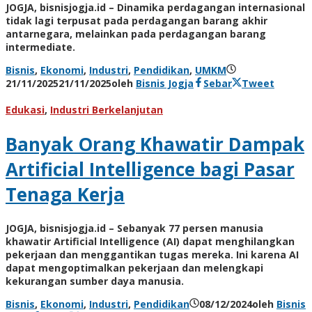
JOGJA, bisnisjogja.id – Dinamika perdagangan internasional
tidak lagi terpusat pada perdagangan barang akhir
antarnegara, melainkan pada perdagangan barang
intermediate.
Bisnis
,
Ekonomi
,
Industri
,
Pendidikan
,
UMKM
21/11/2025
21/11/2025
oleh
Bisnis Jogja
Sebar
Tweet
Edukasi
,
Industri Berkelanjutan
Banyak Orang Khawatir Dampak
Artificial Intelligence bagi Pasar
Tenaga Kerja
JOGJA, bisnisjogja.id – Sebanyak 77 persen manusia
khawatir Artificial Intelligence (AI) dapat menghilangkan
pekerjaan dan menggantikan tugas mereka. Ini karena AI
dapat mengoptimalkan pekerjaan dan melengkapi
kekurangan sumber daya manusia.
Bisnis
,
Ekonomi
,
Industri
,
Pendidikan
08/12/2024
oleh
Bisnis