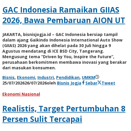
GAC Indonesia Ramaikan GIIAS
2026, Bawa Pembaruan AION UT
JAKARTA, bisnisjogja.id – GAC Indonesia bersiap tampil
dalam ajang Gaikindo Indonesia International Auto Show
(GIIAS) 2026 yang akan dihelat pada 30 Juli hingga 9
Agustus mendatang di ICE BSD City, Tangerang.
Mengusung tema “Driven by You, Inspire the Future”,
perusahaan berkomitmen membawa inovasi yang berakar
dari masukan konsumen.
Bisnis
,
Ekonomi
,
Industri
,
Pendidikan
,
UMKM
25/07/2026
26/07/2026
oleh
Bisnis Jogja
Sebar
Tweet
Ekonomi Nasional
Realistis, Target Pertumbuhan 8
Persen Sulit Tercapai