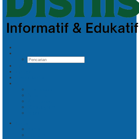
Pencarian
Tentang Kami
Kontak
Indeks Berita
Facebook
Twitter
Pinterest
Instagram
RSS
Berita
Bisnis
Ekonomi