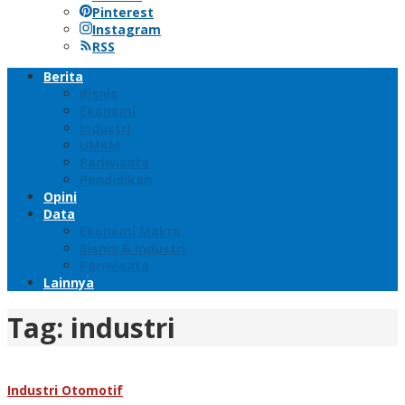
Pinterest
Instagram
RSS
Berita
Bisnis
Ekonomi
Industri
UMKM
Pariwisata
Pendidikan
Opini
Data
Ekonomi Makro
Bisnis & Industri
Pariwisata
Lainnya
Tag:
industri
Industri Otomotif