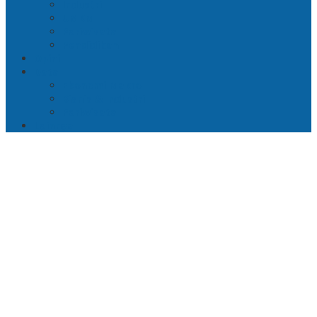
Industri
UMKM
Pariwisata
Pendidikan
Opini
Data
Ekonomi Makro
Bisnis & Industri
Pariwisata
Lainnya