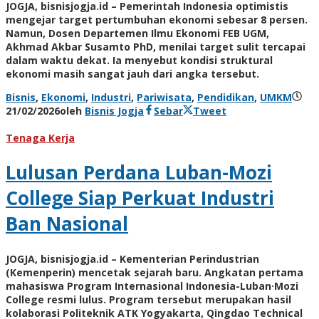
JOGJA, bisnisjogja.id – Pemerintah Indonesia optimistis
mengejar target pertumbuhan ekonomi sebesar 8 persen.
Namun, Dosen Departemen Ilmu Ekonomi FEB UGM,
Akhmad Akbar Susamto PhD, menilai target sulit tercapai
dalam waktu dekat. Ia menyebut kondisi struktural
ekonomi masih sangat jauh dari angka tersebut.
Bisnis
,
Ekonomi
,
Industri
,
Pariwisata
,
Pendidikan
,
UMKM
21/02/2026
oleh
Bisnis Jogja
Sebar
Tweet
Tenaga Kerja
Lulusan Perdana Luban-Mozi
College Siap Perkuat Industri
Ban Nasional
JOGJA, bisnisjogja.id – Kementerian Perindustrian
(Kemenperin) mencetak sejarah baru. Angkatan pertama
mahasiswa Program Internasional Indonesia-Luban·Mozi
College resmi lulus. Program tersebut merupakan hasil
kolaborasi Politeknik ATK Yogyakarta, Qingdao Technical