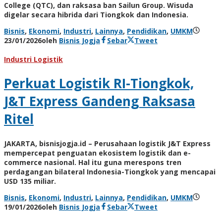
College (QTC), dan raksasa ban Sailun Group. Wisuda
digelar secara hibrida dari Tiongkok dan Indonesia.
Bisnis
,
Ekonomi
,
Industri
,
Lainnya
,
Pendidikan
,
UMKM
23/01/2026
oleh
Bisnis Jogja
Sebar
Tweet
Industri Logistik
Perkuat Logistik RI-Tiongkok,
J&T Express Gandeng Raksasa
Ritel
JAKARTA, bisnisjogja.id – Perusahaan logistik J&T Express
mempercepat penguatan ekosistem logistik dan e-
commerce nasional. Hal itu guna merespons tren
perdagangan bilateral Indonesia-Tiongkok yang mencapai
USD 135 miliar.
Bisnis
,
Ekonomi
,
Industri
,
Lainnya
,
Pendidikan
,
UMKM
19/01/2026
oleh
Bisnis Jogja
Sebar
Tweet