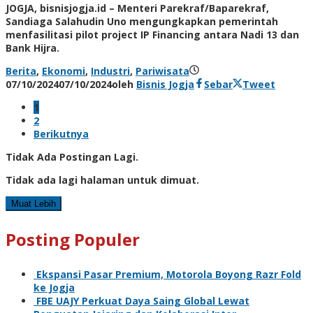
JOGJA, bisnisjogja.id – Menteri Parekraf/Baparekraf,
Sandiaga Salahudin Uno mengungkapkan pemerintah
menfasilitasi pilot project IP Financing antara Nadi 13 dan
Bank Hijra.
Berita
,
Ekonomi
,
Industri
,
Pariwisata
07/10/2024
07/10/2024
oleh
Bisnis Jogja
Sebar
Tweet
1
2
Berikutnya
Tidak Ada Postingan Lagi.
Tidak ada lagi halaman untuk dimuat.
Muat Lebih
Posting Populer
Ekspansi Pasar Premium, Motorola Boyong Razr Fold
ke Jogja
FBE UAJY Perkuat Daya Saing Global Lewat