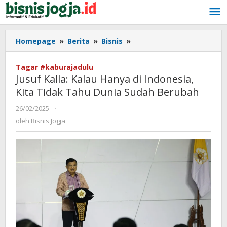
Lewati
ke
konten
Homepage
»
Berita
»
Bisnis
»
Jusuf
Kalla:
Kalau
Tagar #kaburajadulu
Hanya
Jusuf Kalla: Kalau Hanya di Indonesia,
di
Kita Tidak Tahu Dunia Sudah Berubah
Indonesia,
Kita
26/02/2025
oleh
-
Tidak
Bisnis
oleh
Bisnis Jogja
Tahu
Jogja
Dunia
Sudah
Berubah