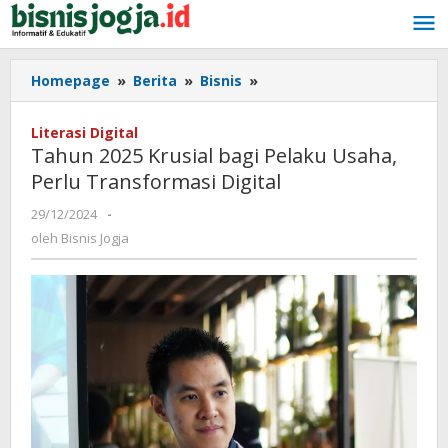
Lewati
ke
konten
Homepage
»
Berita
»
Bisnis
»
Tahun
2025
Krusial
Literasi Digital
bagi
Tahun 2025 Krusial bagi Pelaku Usaha,
Pelaku
Perlu Transformasi Digital
Usaha,
Perlu
29/12/2024
oleh
-
Transformasi
Bisnis
oleh
Bisnis Jogja
Digital
Jogja