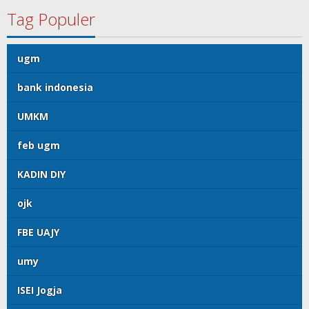
Tag Populer
ugm
bank indonesia
UMKM
feb ugm
KADIN DIY
ojk
FBE UAJY
umy
ISEI Jogja