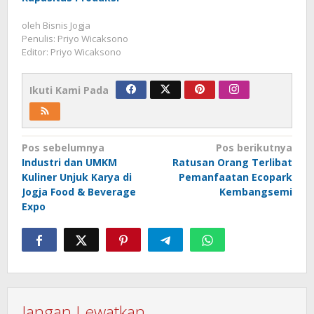
oleh
Bisnis Jogja
Penulis: Priyo Wicaksono
Editor: Priyo Wicaksono
Ikuti Kami Pada
Navigasi
Pos sebelumnya
Pos berikutnya
Industri dan UMKM
Ratusan Orang Terlibat
pos
Kuliner Unjuk Karya di
Pemanfaatan Ecopark
Jogja Food & Beverage
Kembangsemi
Expo
Jangan Lewatkan