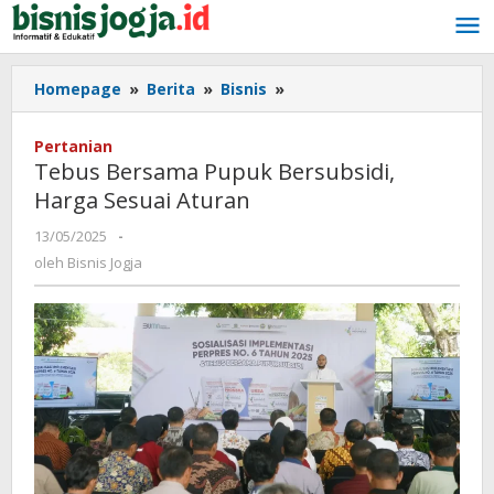
Lewati
ke
konten
Homepage
»
Berita
»
Bisnis
»
Tebus
Bersama
Pupuk
Pertanian
Bersubsidi,
Tebus Bersama Pupuk Bersubsidi,
Harga
Harga Sesuai Aturan
Sesuai
Aturan
13/05/2025
oleh
-
Bisnis
oleh
Bisnis Jogja
Jogja