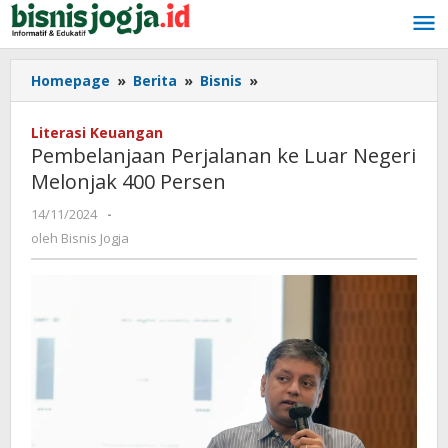
Lewati
ke
konten
Homepage
»
Berita
»
Bisnis
»
Pembelanjaan
Perjalanan
ke
Literasi Keuangan
Luar
Pembelanjaan Perjalanan ke Luar Negeri
Negeri
Melonjak 400 Persen
Melonjak
400
14/11/2024
oleh
-
Persen
Bisnis
oleh
Bisnis Jogja
Jogja